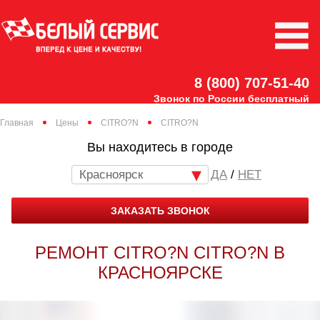
8 (800) 707-51-40
Звонок по России бесплатный
Главная
Цены
CITRO?N
CITRO?N
Вы находитесь в городе
Красноярск
/
НЕТ
ЗАКАЗАТЬ ЗВОНОК
РЕМОНТ CITRO?N CITRO?N В
КРАСНОЯРСКЕ