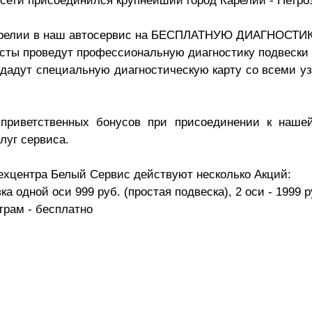
сети присоединился крупнейший город Карелии - Петро
арелии в наш автосервис на БЕСПЛАТНУЮ ДИАГНОСТ
ы проведут профессиональную диагностику подвески и
ыдадут специальную диагностическую карту со всеми у
 приветственных бонусов при присоединении к наше
луг сервиса.
ехцентра Белый Сервис действуют несколько Акций:
ка одной оси 999 руб. (простая подвеска), 2 оси - 1999 р
трам - бесплатно