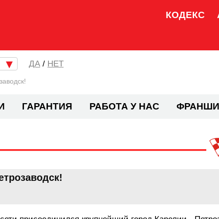
КОДЕКС
/
НЕТ
заводск!
И
ГАРАНТИЯ
РАБОТА У НАС
ФРАНШИ
етрозаводск!