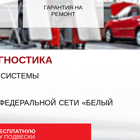
ГАРАНТИЯ НА
РЕМОНТ
HAVAL
KHODRO (IKCO)
LADA
ГНОСТИКА
LIFAN
 СИСТЕМЫ
ITSUBISHI
 ФЕДЕРАЛЬНОЙ СЕТИ «БЕЛЫЙ
PEUGEOT
ЕСПЛАТНУЮ
ROVER
У ПОДВЕСКИ