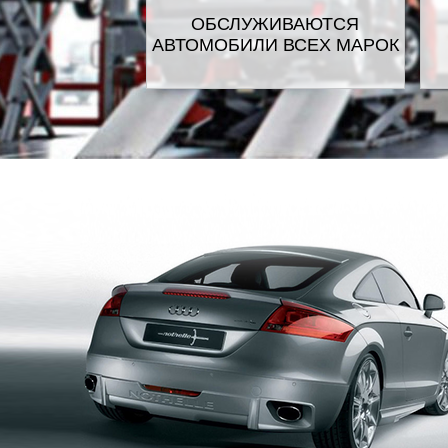
ОБСЛУЖИВАЮТСЯ
АВТОМОБИЛИ ВСЕХ МАРОК
GEELY
HONDA
HU
ISUZU
JA
LANCIA
LAN
LINCOLN
M
MOSKVICH
N
PLYMOUTH
PO