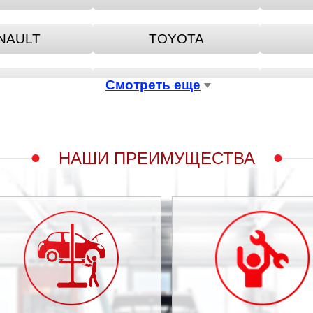
NAULT
TOYOTA
A ROMEO
BENTLEY
BE
Смотреть еще
LLIANCE
BUICK
НАШИ ПРЕИМУЩЕСТВА
HERY
CHEVROLET
TROEN
DACIA
TSUN
DERWAYS
FIAT
FORD USA