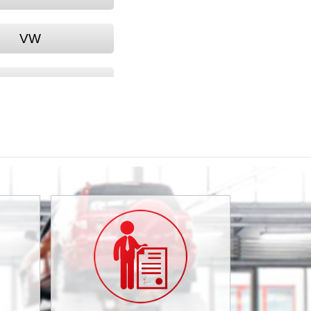
VW
STURN (FAW)
BYD
CHRYSLER
DAEWOO
DODGE
GAZ