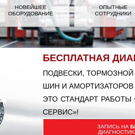
НОВЕЙШЕЕ
ОПЫТНЫЕ
ОБОРУДОВАНИЕ
СОТРУДНИКИ
GMC
GREAT WALL
MMER
INFINITI
IRAN 
GUAR
JEEP
БЕСПЛАТНАЯ ДИА
D ROVER
LEXUS
ПОДВЕСКИ, ТОРМОЗНОЙ
ШИН И АМОРТИЗАТОРОВ
AZDA
MINI
M
ЭТО СТАНДАРТ РАБОТЫ
ISSAN
OPEL
СЕРВИС»!
ЗАПИСЬ НА
Б
NTIAC
PORSCHE
ДИАГНОСТИК