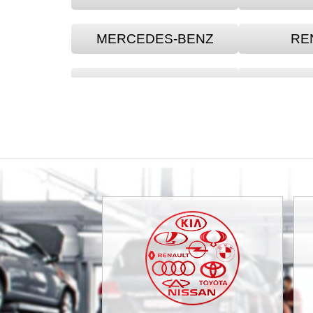
MERCEDES-BENZ
RE
ACURA
ALF
BMW
BRI
CADILLAC
C
CITRO?N
CI
DAIHATSU
DA
FAW