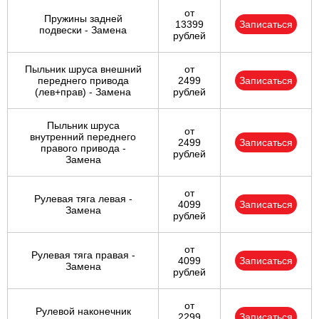
от
Пружины задней
13399
Записаться
подвески - Замена
рублей
Пыльник шруса внешний
от
переднего привода
2499
Записаться
(лев+прав) - Замена
рублей
Пыльник шруса
от
внутренний переднего
2499
Записаться
правого привода -
рублей
Замена
от
Рулевая тяга левая -
4099
Записаться
Замена
рублей
от
Рулевая тяга правая -
4099
Записаться
Замена
рублей
от
Рулевой наконечник
2299
Записаться