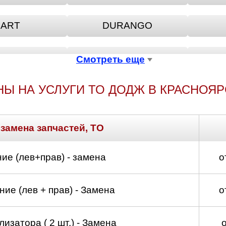
ART
DURANGO
URNEY
MAGNUM
Смотреть еще
НЫ НА УСЛУГИ ТО ДОДЖ В КРАСНОЯР
RAM
STRATUS
 замена запчастей, ТО
ие (лев+прав) - замена
о
ие (лев + прав) - Замена
о
изатора ( 2 шт.) - Замена