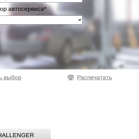
ор автосервиса*
ь выбор
Распечатать
HALLENGER