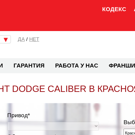
КОДЕКС
/
НЕТ
И
ГАРАНТИЯ
РАБОТА У НАС
ФРАНШИ
Т DODGE CALIBER В КРАСН
Привод*
Выб