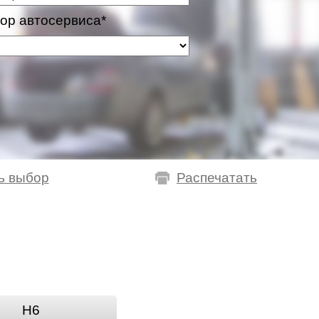
ор автосервиса*
ь выбор
Распечатать
H6