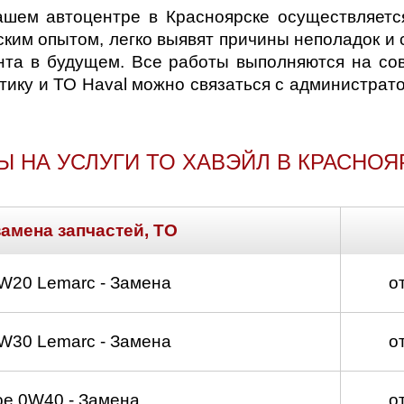
шем автоцентре в Красноярске осуществляется
ким опытом, легко выявят причины неполадок и 
нта в будущем. Все работы выполняются на со
стику и ТО Haval можно связаться с администрат
Ы НА УСЛУГИ ТО ХАВЭЙЛ В КРАСНОЯ
замена запчастей, ТО
W20 Lemarc - Замена
о
W30 Lemarc - Замена
о
е 0W40 - Замена
о