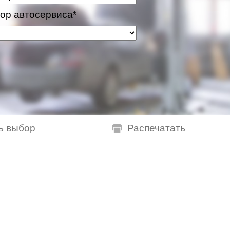
ор автосервиса*
ь выбор
Распечатать