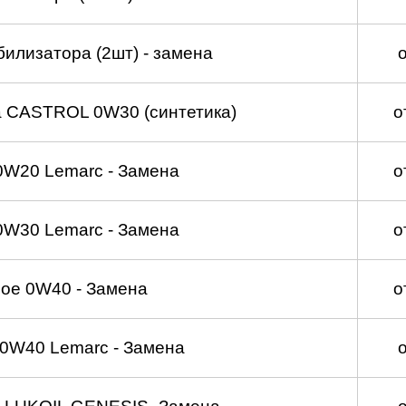
билизатора (2шт) - замена
а CASTROL 0W30 (синтетика)
о
0W20 Lemarc - Замена
о
0W30 Lemarc - Замена
о
ое 0W40 - Замена
о
0W40 Lemarc - Замена