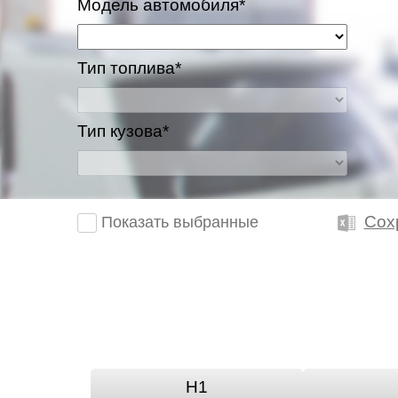
Модель автомобиля*
Тип топлива*
Тип кузова*
Сох
Показать выбранные
H1