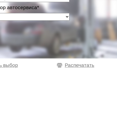
ор автосервиса*
ь выбор
Распечатать