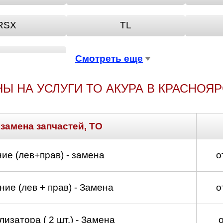
RSX
TL
ZDX
Смотреть еще
Ы НА УСЛУГИ ТО АКУРА В КРАСНОЯ
 замена запчастей, ТО
ие (лев+прав) - замена
о
ие (лев + прав) - Замена
о
изатора ( 2 шт.) - Замена