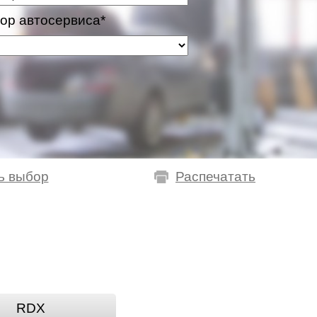
ор автосервиса*
ь выбор
Распечатать
RDX