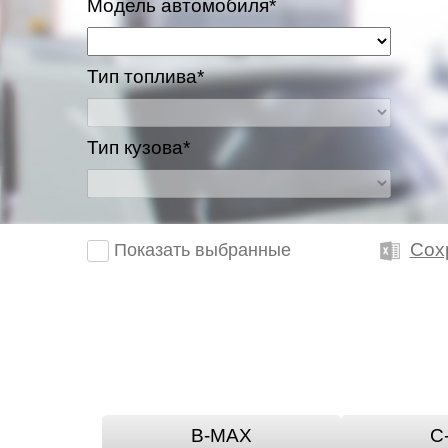
Модель автомобиля*
Тип топлива*
Тип кузова*
Сох
Показать выбранные
B-MAX
C