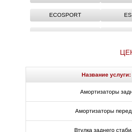
ECOSPORT
ES
FOCUS
F
ЦЕ
GT
MONDEO
O
Название услуги:
RANGER
S
Амортизаторы задн
STREET
TO
Амортизаторы передн
Втулка заднего стабил