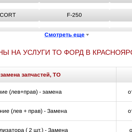
CORT
F-250
USION
GALAXY
Смотреть еще
НЫ НА УСЛУГИ ТО ФОРД В КРАСНОЯР
KA
KUGA
RION
P
 замена запчастей, ТО
-MAX
SCORPIO
ие (лев+прав) - замена
о
URNEO
TRANSIT
ие (лев + прав) - Замена
о
изатора ( 2 шт.) - Замена