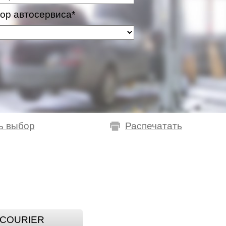
ор автосервиса*
ь выбор
Распечатать
COURIER