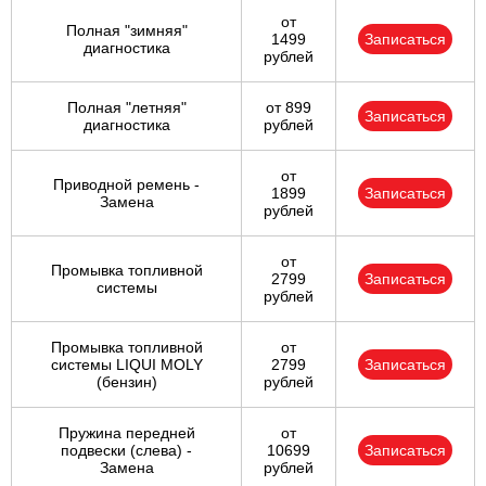
от
Полная "зимняя"
1499
Записаться
диагностика
рублей
Полная "летняя"
от 899
Записаться
диагностика
рублей
от
Приводной ремень -
1899
Записаться
Замена
рублей
от
Промывка топливной
2799
Записаться
системы
рублей
Промывка топливной
от
системы LIQUI MOLY
2799
Записаться
(бензин)
рублей
Пружина передней
от
подвески (слева) -
10699
Записаться
Замена
рублей