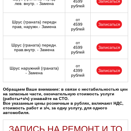
4599
Записаться
лев. внутр. - Замена
рублей
от
Шрус (граната) передн
4599
Записаться
прав, наружн.- Замена
рублей
от
Шрус (граната) передн.
4599
Записаться
прав.внутр. - Замена
рублей
от
Шрус наружний (граната)
4399
Записаться
- Замена
рублей
Обращаем Ваше внимание: в связи с нестабильностью цен
на запасные части, окончательную стоимость услуги
(работы+з/ч) узнавайте на СТО.
Все указанные цены розничные в рублях, включают НДС,
стоимость работ и з/ч, за одну услугу, для одного
автомобиля.
ЗАПИСЬ НА РЕМОНТ И ТО