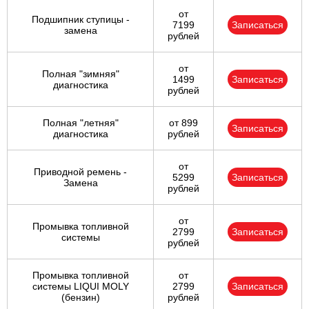
от
Подшипник ступицы -
7199
Записаться
замена
рублей
от
Полная "зимняя"
1499
Записаться
диагностика
рублей
Полная "летняя"
от 899
Записаться
диагностика
рублей
от
Приводной ремень -
5299
Записаться
Замена
рублей
от
Промывка топливной
2799
Записаться
системы
рублей
Промывка топливной
от
системы LIQUI MOLY
2799
Записаться
(бензин)
рублей