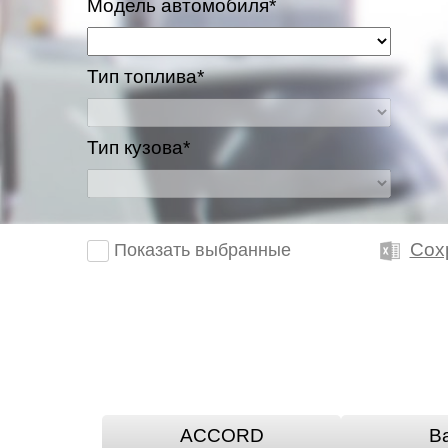
Модель автомобиля*
Тип топлива*
Тип кузова*
Сох
Показать выбранные
ACCORD
Ba