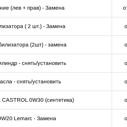
ие (лев + прав) - Замена
о
изатора ( 2 шт.) - Замена
билизатора (2шт) - замена
линдр - снять/установить
асла - снять/установить
а CASTROL 0W30 (синтетика)
0W20 Lemarc - Замена