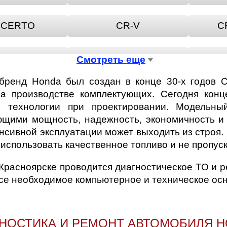
CERTO
CR-V
C
CRX
FIT
Смотреть еще
бренд Honda был создан в конце 30-х годов С
SIGHT
INTEGRA
а производстве комплектующих. Сегодня конц
 технологии при проектировании. Модельн
ющими мощность, надежность, экономичность и 
OGO
NSX
нсивной эксплуатации может выходить из строя.
использовать качественное топливо и не пропус
ILOT
PRELUDE
 Красноярске проводится диагностическое ТО и 
все необходимое компьютерное и техническое ос
REAM
НОСТИКА И РЕМОНТ АВТОМОБИЛЯ 