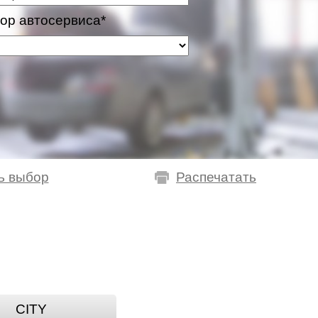
ор автосервиса*
ь выбор
Распечатать
CITY