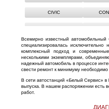
CIVIC
CON
CROSSTOUR
Всемирно известный автомобильный 
HR-V
IN
специализировалась исключительно н
комплексный подход и современные
несколькими экземплярами, объединя
LEGEND
L
надежный автомобиль в процессе инте
свести ремонт к минимуму необходимо 
ORTHIA
P
В сети автостанций «Белый Сервис» в
выпуска. В нашем распоряжении есть 
SHUTTLE
ST
работ.
ДИАГ