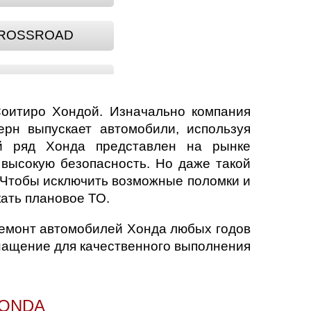
ROSSROAD
FR-V
оитиро Хондой. Изначально компания
JAZZ
ерн выпускает автомобили, используя
ый ряд Хонда представлен на рынке
высокую безопасность. Но даже такой
ODYSSEY
 Чтобы исключить возможные поломки и
кать плановое ТО.
S2000
ремонт автомобилей Хонда любых годов
нащение для качественного выполнения
HONDA