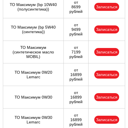
от
ТО Максимум (bp 10W40
8699
Записаться
(полусинтетика))
рублей
от
ТО Максимум (bp 5W40
9499
Записаться
(синтетика))
рублей
ТО Максимум
от
(cинтетическое масло
7199
Записаться
MOBIL)
рублей
от
ТО Максимум 0W20
16899
Записаться
Lemarc
рублей
от
ТО Максимум 0W30
16899
Записаться
рублей
от
ТО Максимум 0W30
16899
Записаться
Lemarc
рублей