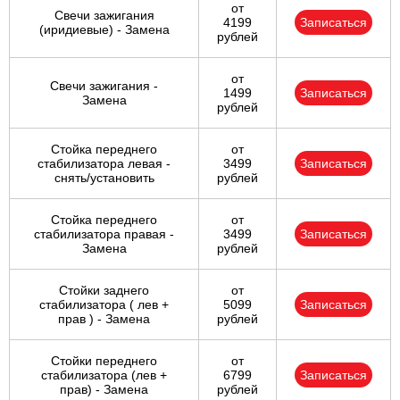
от
Свечи зажигания
4199
Записаться
(иридиевые) - Замена
рублей
от
Свечи зажигания -
1499
Записаться
Замена
рублей
Стойка переднего
от
стабилизатора левая -
3499
Записаться
снять/установить
рублей
Стойка переднего
от
стабилизатора правая -
3499
Записаться
Замена
рублей
Стойки заднего
от
стабилизатора ( лев +
5099
Записаться
прав ) - Замена
рублей
Стойки переднего
от
стабилизатора (лев +
6799
Записаться
прав) - Замена
рублей