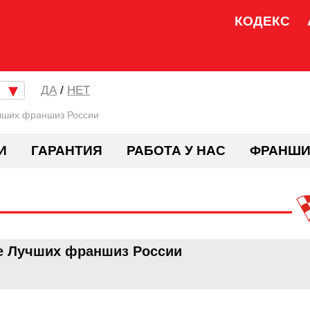
КОДЕКС
/
НЕТ
учших франшиз России
И
ГАРАНТИЯ
РАБОТА У НАС
ФРАНШИ
ге Лучших франшиз России