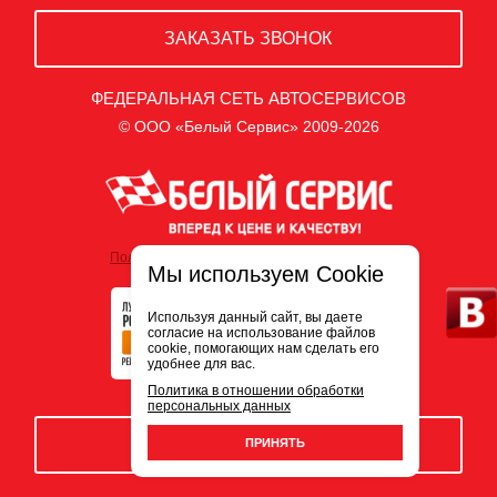
ЗАКАЗАТЬ ЗВОНОК
ФЕДЕРАЛЬНАЯ СЕТЬ АВТОСЕРВИСОВ
© ООО «Белый Сервис» 2009-2026
Политика обработки персональных данных
Мы используем Cookie
Используя данный сайт, вы даете
согласие на использование файлов
cookie, помогающих нам сделать его
удобнее для вас.
Политика в отношении обработки
персональных данных
ЗАПИСЬ НА СЕРВИС
ПРИНЯТЬ