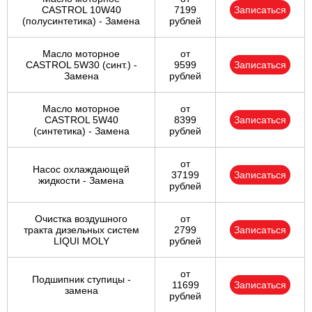
CASTROL 10W40
7199
Записаться
(полусинтетика) - Замена
рублей
Масло моторное
от
CASTROL 5W30 (синт.) -
9599
Записаться
Замена
рублей
Масло моторное
от
CASTROL 5W40
8399
Записаться
(синтетика) - Замена
рублей
от
Насос охлаждающей
37199
Записаться
жидкости - Замена
рублей
Очистка воздушного
от
тракта дизельных систем
2799
Записаться
LIQUI MOLY
рублей
от
Подшипник ступицы -
11699
Записаться
замена
рублей