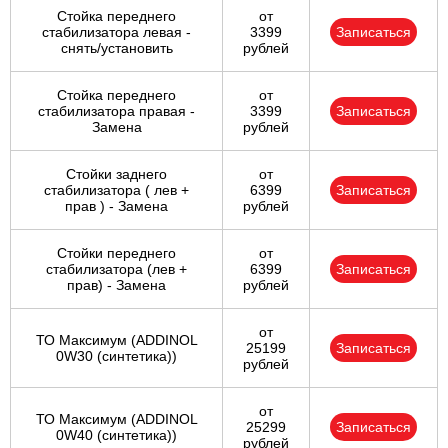
Стойка переднего
от
стабилизатора левая -
3399
Записаться
снять/установить
рублей
Стойка переднего
от
стабилизатора правая -
3399
Записаться
Замена
рублей
Стойки заднего
от
стабилизатора ( лев +
6399
Записаться
прав ) - Замена
рублей
Стойки переднего
от
стабилизатора (лев +
6399
Записаться
прав) - Замена
рублей
от
ТО Максимум (ADDINOL
25199
Записаться
0W30 (синтетика))
рублей
от
ТО Максимум (ADDINOL
25299
Записаться
0W40 (синтетика))
рублей