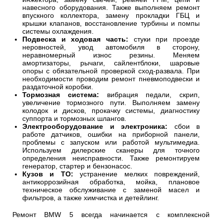
навесного оборудования. Также выполняем ремонт
впускного коллектора, замену прокладки ГБЦ и
крышки клапанов, восстановление турбины и помпы
системы охлаждения.
Подвеска и ходовая часть:
стуки при проезде
неровностей, увод автомобиля в сторону,
неравномерный износ резины. Меняем
амортизаторы, рычаги, сайлентблоки, шаровые
опоры с обязательной проверкой сход-развала. При
необходимости проводим ремонт пневмоподвески и
раздаточной коробки.
Тормозная система:
вибрация педали, скрип,
увеличение тормозного пути. Выполняем замену
колодок и дисков, прокачку системы, диагностику
суппорта и тормозных шлангов.
Электрооборудование и электроника:
сбои в
работе датчиков, ошибки на приборной панели,
проблемы с запуском или работой мультимедиа.
Используем дилерские сканеры для точного
определения неисправности. Также ремонтируем
генератор, стартер и бензонасос.
Кузов и ТО:
устранение мелких повреждений,
антикоррозийная обработка, мойка, плановое
техническое обслуживание с заменой масел и
фильтров, а также химчистка и детейлинг.
Ремонт BMW 5 всегда начинается с комплексной