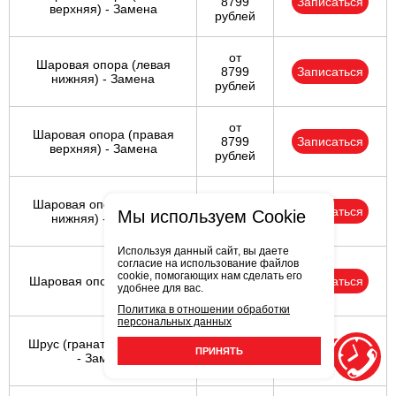
8799
Записаться
верхняя) - Замена
рублей
от
Шаровая опора (левая
8799
Записаться
нижняя) - Замена
рублей
от
Шаровая опора (правая
8799
Записаться
верхняя) - Замена
рублей
от
Шаровая опора (правая
8799
Записаться
Мы используем Cookie
нижняя) - Замена
рублей
Используя данный сайт, вы даете
согласие на использование файлов
от
cookie, помогающих нам сделать его
Шаровая опора - Замена
8799
Записаться
удобнее для вас.
рублей
Политика в отношении обработки
персональных данных
от
Шрус (граната) задн. лев.
6599
Записаться
ПРИНЯТЬ
- Замена
рублей