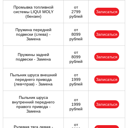
Промывка топливной
от
системы LIQUI MOLY
2799
Записаться
(бензин)
рублей
Пружина передней
от
подвески (слева) -
8099
Записаться
Замена
рублей
от
Пружины задней
8099
Записаться
подвески - Замена
рублей
Пыльник шруса внешний
от
переднего привода
1999
Записаться
(лев+прав) - Замена
рублей
Пыльник шруса
от
внутренний переднего
1999
Записаться
правого привода -
рублей
Замена
от
Рулевая тяга левая -