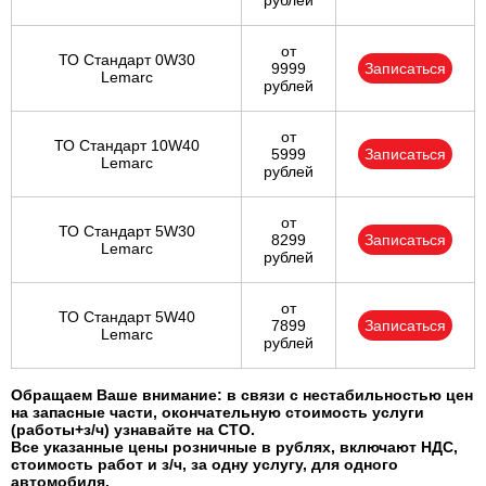
рублей
от
ТО Стандарт 0W30
9999
Записаться
Lemarc
рублей
от
ТО Стандарт 10W40
5999
Записаться
Lemarc
рублей
от
ТО Стандарт 5W30
8299
Записаться
Lemarc
рублей
от
ТО Стандарт 5W40
7899
Записаться
Lemarc
рублей
Обращаем Ваше внимание: в связи с нестабильностью цен
на запасные части, окончательную стоимость услуги
(работы+з/ч) узнавайте на СТО.
Все указанные цены розничные в рублях, включают НДС,
стоимость работ и з/ч, за одну услугу, для одного
автомобиля.