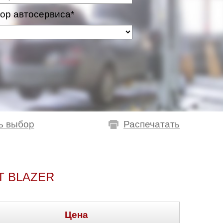
ор автосервиса*
ь выбор
Распечатать
T BLAZER
Цена