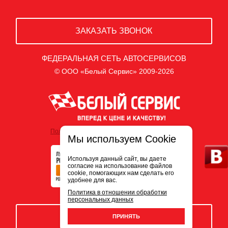
ЗАКАЗАТЬ ЗВОНОК
ФЕДЕРАЛЬНАЯ СЕТЬ АВТОСЕРВИСОВ
© ООО «Белый Сервис» 2009-2026
Политика обработки персональных данных
Мы используем Cookie
Используя данный сайт, вы даете
согласие на использование файлов
cookie, помогающих нам сделать его
удобнее для вас.
Политика в отношении обработки
персональных данных
ЗАПИСЬ НА СЕРВИС
ПРИНЯТЬ