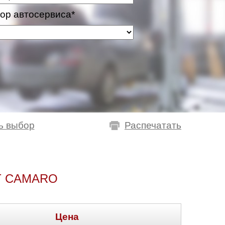
ор автосервиса*
ь выбор
Распечатать
T CAMARO
Цена