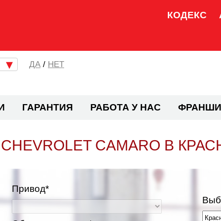
КОДЕКС
/
НЕТ
И
ГАРАНТИЯ
РАБОТА У НАС
ФРАНШИ
 CHEVROLET CAMARO В КРАС
Привод*
Выб