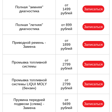
от
Полная "зимняя"
1499
Записаться
диагностика
рублей
Полная "летняя"
от 899
Записаться
диагностика
рублей
от
Приводной ремень -
1899
Записаться
Замена
рублей
от
Промывка топливной
2799
Записаться
системы
рублей
Промывка топливной
от
системы LIQUI MOLY
2799
Записаться
(бензин)
рублей
Пружина передней
от
подвески (слева) -
9499
Записаться
Замена
рублей