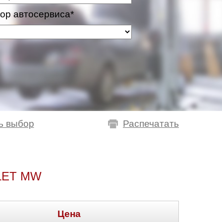
ор автосервиса*
ь выбор
Распечатать
LET MW
Цена