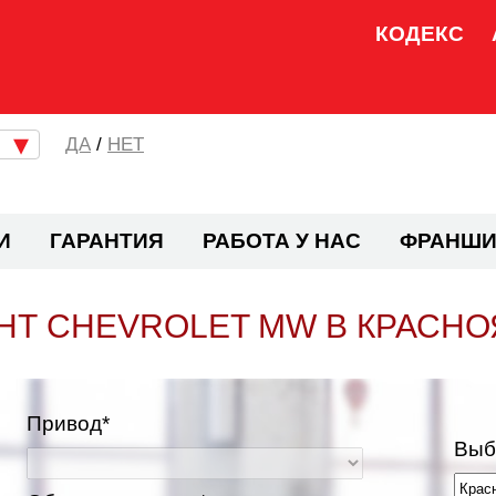
КОДЕКС
/
НЕТ
И
ГАРАНТИЯ
РАБОТА У НАС
ФРАНШИ
НТ CHEVROLET MW В КРАСНО
Привод*
Выб