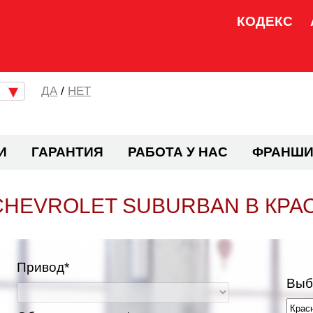
КОДЕКС
/
НЕТ
И
ГАРАНТИЯ
РАБОТА У НАС
ФРАНШИ
CHEVROLET SUBURBAN В КРА
Привод*
Выб