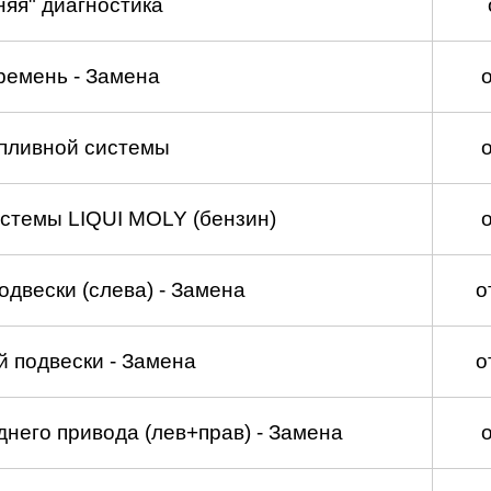
няя" диагностика
ремень - Замена
пливной системы
стемы LIQUI MOLY (бензин)
двески (слева) - Замена
о
 подвески - Замена
о
него привода (лев+прав) - Замена