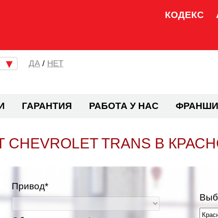
КОДЕКС
/
НЕТ
И
ГАРАНТИЯ
РАБОТА У НАС
ФРАНШИ
 CHEVROLET TRANS В КРАС
Привод*
Выб