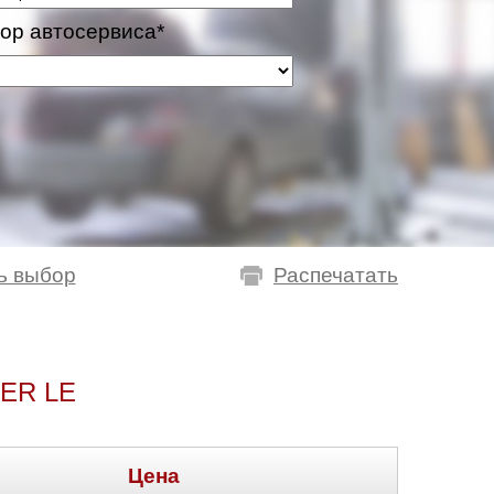
ор автосервиса*
ь выбор
Распечатать
ER LE
Цена