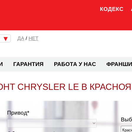
КОДЕКС
/
НЕТ
И
ГАРАНТИЯ
РАБОТА У НАС
ФРАНШИ
НТ CHRYSLER LE В КРАСНО
Привод*
Выб