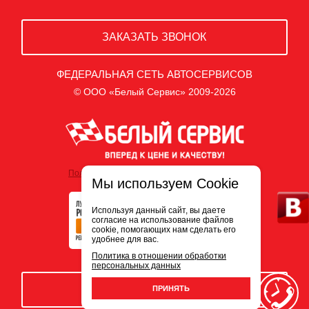
ЗАКАЗАТЬ ЗВОНОК
ФЕДЕРАЛЬНАЯ СЕТЬ АВТОСЕРВИСОВ
© ООО «Белый Сервис» 2009-2026
Политика обработки персональных данных
Мы используем Cookie
Используя данный сайт, вы даете
согласие на использование файлов
cookie, помогающих нам сделать его
удобнее для вас.
Политика в отношении обработки
персональных данных
ЗАПИСЬ НА СЕРВИС
ПРИНЯТЬ