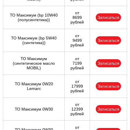
от
ТО Максимум (bp 10W40
8699
Записаться
(полусинтетика))
рублей
от
ТО Максимум (bp 5W40
9499
Записаться
(синтетика))
рублей
ТО Максимум
от
(cинтетическое масло
7199
Записаться
MOBIL)
рублей
от
ТО Максимум 0W20
17999
Записаться
Lemarc
рублей
от
ТО Максимум 0W30
12399
Записаться
рублей
от
ТО Максимум 0W30