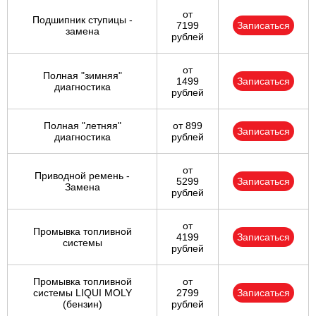
от
Подшипник ступицы -
7199
Записаться
замена
рублей
от
Полная "зимняя"
1499
Записаться
диагностика
рублей
Полная "летняя"
от 899
Записаться
диагностика
рублей
от
Приводной ремень -
5299
Записаться
Замена
рублей
от
Промывка топливной
4199
Записаться
системы
рублей
Промывка топливной
от
системы LIQUI MOLY
2799
Записаться
(бензин)
рублей