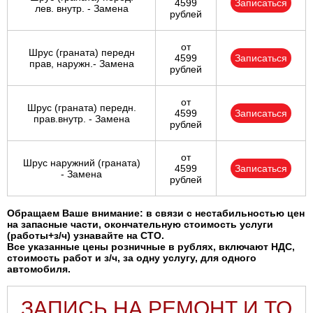
4599
Записаться
лев. внутр. - Замена
рублей
от
Шрус (граната) передн
4599
Записаться
прав, наружн.- Замена
рублей
от
Шрус (граната) передн.
4599
Записаться
прав.внутр. - Замена
рублей
от
Шрус наружний (граната)
4599
Записаться
- Замена
рублей
Обращаем Ваше внимание: в связи с нестабильностью цен
на запасные части, окончательную стоимость услуги
(работы+з/ч) узнавайте на СТО.
Все указанные цены розничные в рублях, включают НДС,
стоимость работ и з/ч, за одну услугу, для одного
автомобиля.
ЗАПИСЬ НА РЕМОНТ И ТО