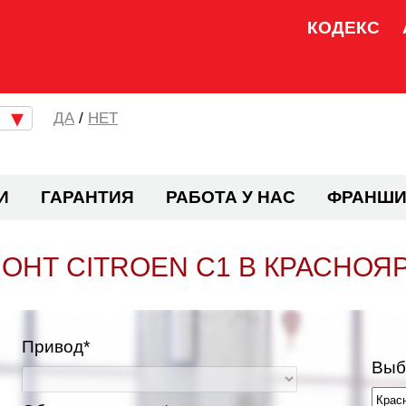
КОДЕКС
/
НЕТ
И
ГАРАНТИЯ
РАБОТА У НАС
ФРАНШИ
ОНТ CITROEN C1 В КРАСНОЯ
Привод*
Выб