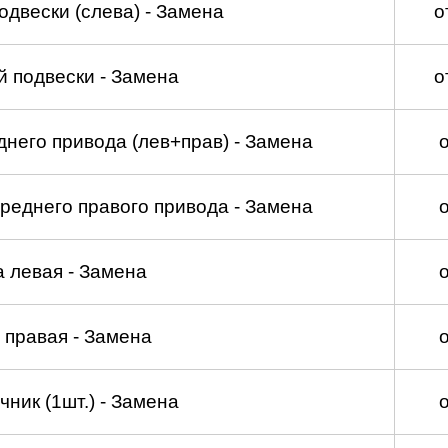
двески (слева) - Замена
о
 подвески - Замена
о
него привода (лев+прав) - Замена
реднего правого привода - Замена
а левая - Замена
 правая - Замена
ник (1шт.) - Замена