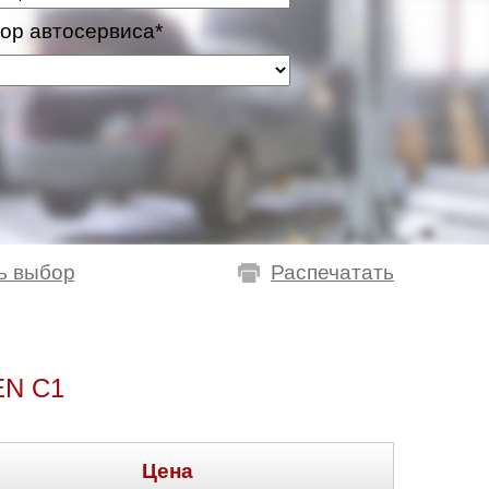
ор автосервиса*
ь выбор
Распечатать
N C1
Цена