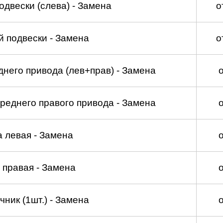
двески (слева) - Замена
о
 подвески - Замена
о
него привода (лев+прав) - Замена
реднего правого привода - Замена
а левая - Замена
 правая - Замена
ник (1шт.) - Замена