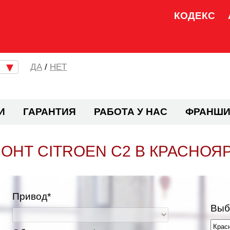
КОДЕКС
/
НЕТ
И
ГАРАНТИЯ
РАБОТА У НАС
ФРАНШИ
ОНТ CITROEN C2 В КРАСНОЯ
Привод*
Выб