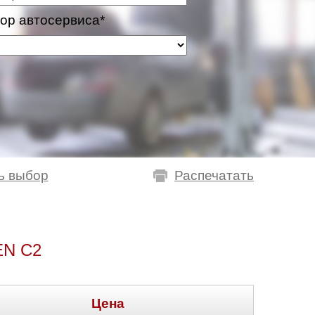
ор автосервиса*
ь выбор
Распечатать
N C2
Цена