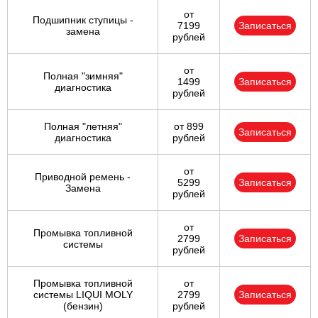
от
Подшипник ступицы -
7199
Записаться
замена
рублей
от
Полная "зимняя"
1499
Записаться
диагностика
рублей
Полная "летняя"
от 899
Записаться
диагностика
рублей
от
Приводной ремень -
5299
Записаться
Замена
рублей
от
Промывка топливной
2799
Записаться
системы
рублей
Промывка топливной
от
системы LIQUI MOLY
2799
Записаться
(бензин)
рублей