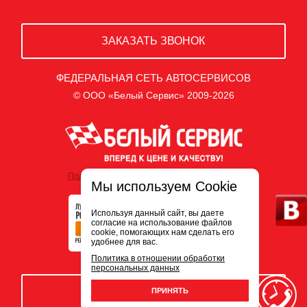
ЗАКАЗАТЬ ЗВОНОК
ФЕДЕРАЛЬНАЯ СЕТЬ АВТОСЕРВИСОВ
© ООО «Белый Сервис» 2009-2026
Политика обработки персональных данных
Мы используем Cookie
Используя данный сайт, вы даете
согласие на использование файлов
cookie, помогающих нам сделать его
удобнее для вас.
Политика в отношении обработки
персональных данных
ЗАПИСЬ НА СЕРВИС
ПРИНЯТЬ