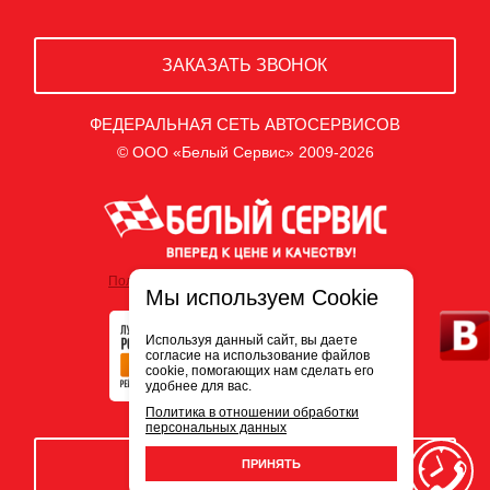
ЗАКАЗАТЬ ЗВОНОК
ФЕДЕРАЛЬНАЯ СЕТЬ АВТОСЕРВИСОВ
© ООО «Белый Сервис» 2009-2026
Политика обработки персональных данных
Мы используем Cookie
Используя данный сайт, вы даете
согласие на использование файлов
cookie, помогающих нам сделать его
удобнее для вас.
Политика в отношении обработки
персональных данных
ЗАПИСЬ НА СЕРВИС
ПРИНЯТЬ