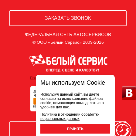
ЗАКАЗАТЬ ЗВОНОК
ФЕДЕРАЛЬНАЯ СЕТЬ АВТОСЕРВИСОВ
© ООО «Белый Сервис» 2009-2026
Политика обработки персональных данных
Мы используем Cookie
Используя данный сайт, вы даете
согласие на использование файлов
cookie, помогающих нам сделать его
удобнее для вас.
Политика в отношении обработки
персональных данных
ЗАПИСЬ НА СЕРВИС
ПРИНЯТЬ