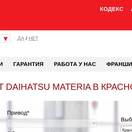
КОДЕКС
/
НЕТ
И
ГАРАНТИЯ
РАБОТА У НАС
ФРАНШИ
 DAIHATSU MATERIA В КРАС
Привод*
Выб