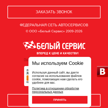
ЗАКАЗАТЬ ЗВОНОК
ФЕДЕРАЛЬНАЯ СЕТЬ АВТОСЕРВИСОВ
© ООО «Белый Сервис» 2009-2026
Политика обработки персональных данных
Мы используем Cookie
Используя данный сайт, вы даете
согласие на использование файлов
cookie, помогающих нам сделать его
удобнее для вас.
Политика в отношении обработки
персональных данных
ЗАПИСЬ НА СЕРВИС
ПРИНЯТЬ