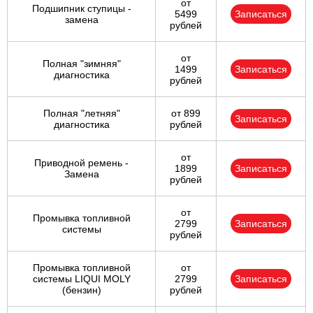
от
Подшипник ступицы -
5499
Записаться
замена
рублей
от
Полная "зимняя"
1499
Записаться
диагностика
рублей
Полная "летняя"
от 899
Записаться
диагностика
рублей
от
Приводной ремень -
1899
Записаться
Замена
рублей
от
Промывка топливной
2799
Записаться
системы
рублей
Промывка топливной
от
системы LIQUI MOLY
2799
Записаться
(бензин)
рублей