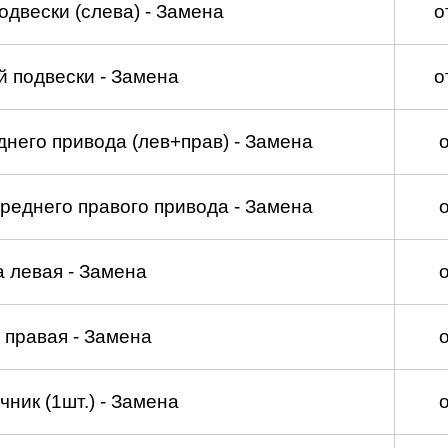
двески (слева) - Замена
о
 подвески - Замена
о
него привода (лев+прав) - Замена
реднего правого привода - Замена
а левая - Замена
 правая - Замена
ник (1шт.) - Замена