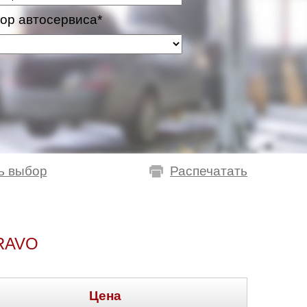
ор автосервиса*
ь выбор
Распечатать
RAVO
Цена