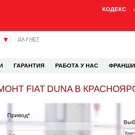
КОДЕКС
/
НЕТ
И
ГАРАНТИЯ
РАБОТА У НАС
ФРАНШИ
МОНТ FIAT DUNA В КРАСНОЯР
Привод*
Выб