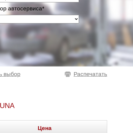
ор автосервиса*
ь выбор
Распечатать
DUNA
Цена