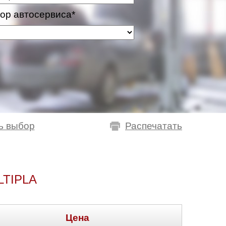
ор автосервиса*
ь выбор
Распечатать
TIPLA
Цена