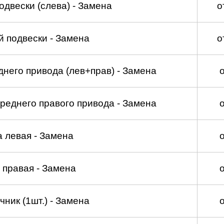
двески (слева) - Замена
о
 подвески - Замена
о
него привода (лев+прав) - Замена
реднего правого привода - Замена
а левая - Замена
 правая - Замена
ник (1шт.) - Замена