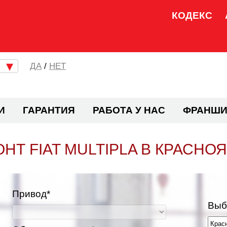
КОДЕКС
/
НЕТ
И
ГАРАНТИЯ
РАБОТА У НАС
ФРАНШИ
НТ FIAT MULTIPLA В КРАСНО
Привод*
Выб