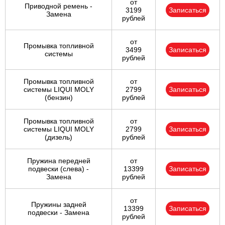
от
Приводной ремень -
3199
Записаться
Замена
рублей
от
Промывка топливной
3499
Записаться
системы
рублей
Промывка топливной
от
системы LIQUI MOLY
2799
Записаться
(бензин)
рублей
Промывка топливной
от
системы LIQUI MOLY
2799
Записаться
(дизель)
рублей
Пружина передней
от
подвески (слева) -
13399
Записаться
Замена
рублей
от
Пружины задней
13399
Записаться
подвески - Замена
рублей