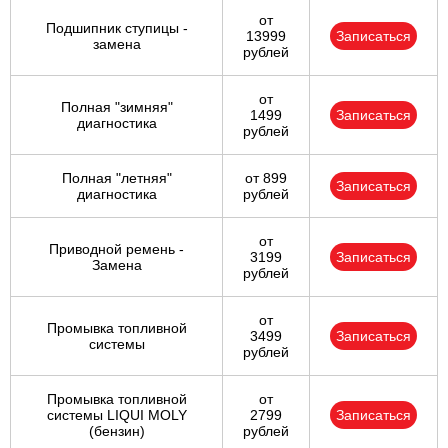
от
Подшипник ступицы -
13999
Записаться
замена
рублей
от
Полная "зимняя"
1499
Записаться
диагностика
рублей
Полная "летняя"
от 899
Записаться
диагностика
рублей
от
Приводной ремень -
3199
Записаться
Замена
рублей
от
Промывка топливной
3499
Записаться
системы
рублей
Промывка топливной
от
системы LIQUI MOLY
2799
Записаться
(бензин)
рублей