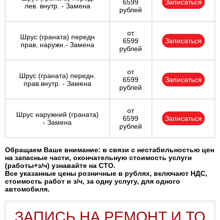
6599
Записаться
лев. внутр. - Замена
рублей
от
Шрус (граната) передн
6599
Записаться
прав, наружн.- Замена
рублей
от
Шрус (граната) передн.
6599
Записаться
прав.внутр. - Замена
рублей
от
Шрус наружний (граната)
6599
Записаться
- Замена
рублей
Обращаем Ваше внимание: в связи с нестабильностью цен
на запасные части, окончательную стоимость услуги
(работы+з/ч) узнавайте на СТО.
Все указанные цены розничные в рублях, включают НДС,
стоимость работ и з/ч, за одну услугу, для одного
автомобиля.
ЗАПИСЬ НА РЕМОНТ И ТО