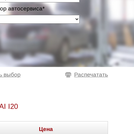
ор автосервиса*
ь выбор
Распечатать
 I20
Цена