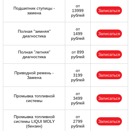
от
Подшипник ступицы -
13999
Записаться
замена
рублей
от
Полная "зимняя"
1499
Записаться
диагностика
рублей
Полная "летняя"
от 899
Записаться
диагностика
рублей
от
Приводной ремень -
3199
Записаться
Замена
рублей
от
Промывка топливной
3499
Записаться
системы
рублей
Промывка топливной
от
системы LIQUI MOLY
2799
Записаться
(бензин)
рублей