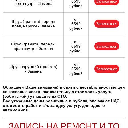
6599
Записаться
лев. внутр. - Замена
рублей
от
Шрус (граната) передн
6599
Записаться
прав, наружн.- Замена
рублей
от
Шрус (граната) передн.
6599
Записаться
прав.внутр. - Замена
рублей
от
Шрус наружний (граната)
6599
Записаться
- Замена
рублей
Обращаем Ваше внимание: в связи с нестабильностью цен
на запасные части, окончательную стоимость услуги
(работы+з/ч) узнавайте на СТО.
Все указанные цены розничные в рублях, включают НДС,
стоимость работ и з/ч, за одну услугу, для одного
автомобиля.
ЗАПИСЬ НА РЕМОНТ И ТО