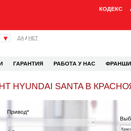
КОДЕКС
/
НЕТ
И
ГАРАНТИЯ
РАБОТА У НАС
ФРАНШИ
НТ HYUNDAI SANTA В КРАСНО
Привод*
Выб