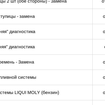
ы 2 шт (обе стороны) - Замена
о
тупицы - замена
няя" диагностика
няя" диагностика
ремень - Замена
пливной системы
стемы LIQUI MOLY (бензин)