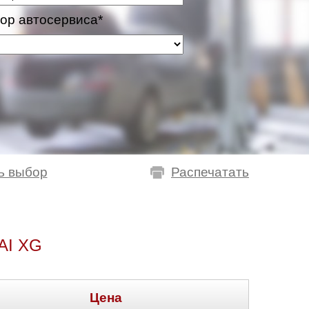
ор автосервиса*
ь выбор
Распечатать
I XG
Цена