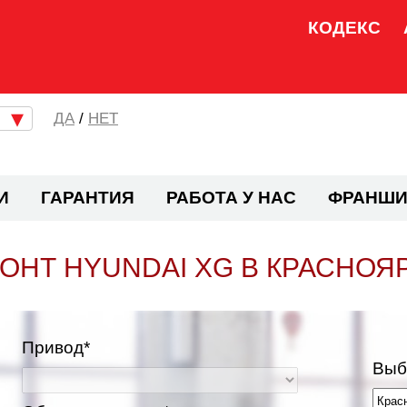
КОДЕКС
/
НЕТ
И
ГАРАНТИЯ
РАБОТА У НАС
ФРАНШИ
ОНТ HYUNDAI XG В КРАСНОЯ
Привод*
Выб