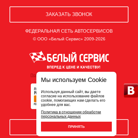
ЗАКАЗАТЬ ЗВОНОК
ФЕДЕРАЛЬНАЯ СЕТЬ АВТОСЕРВИСОВ
© ООО «Белый Сервис» 2009-2026
Политика обработки персональных данных
Мы используем Cookie
Используя данный сайт, вы даете
согласие на использование файлов
cookie, помогающих нам сделать его
удобнее для вас.
Политика в отношении обработки
персональных данных
ЗАПИСЬ НА СЕРВИС
ПРИНЯТЬ